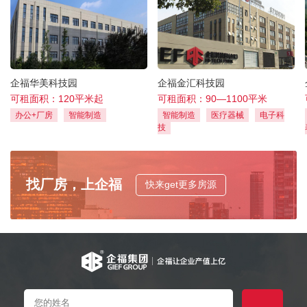
企福华美科技园
企福金汇科技园
可租面积：120平米起
可租面积：90—1100平米
办公+厂房
智能制造
智能制造
医疗器械
电子科
技
找厂房，上企福
快来get更多房源