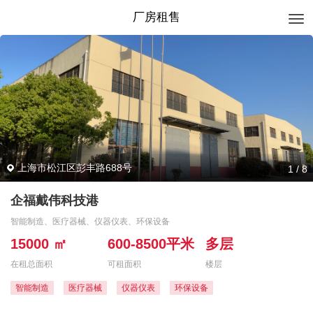
厂房租售
上海市松江区彭丰路688号
1
/
8
企福戴伟科技港
智能制造、医疗器械、仪器仪表、环保设备
15000 ㎡
600-8500平米
多层
在租总面积
可租面积
楼层
智能制造
医疗器械
仪器仪表
环保设备