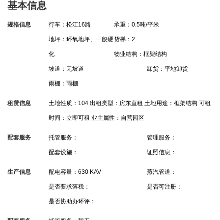
基本信息
规格信息
行车：松江16路
承重：0.5吨/平米
地坪：环氧地坪、一般硬
货梯：2
化
物业结构：框架结构
坡道：无坡道
卸货：平地卸货
雨棚：雨棚
租赁信息
土地性质：104
出租类型：房东直租
土地用途：框架结构
可租
时间：立即可租
业主属性：自营园区
配套服务
托管服务：
管理服务：
配套设施：
证照信息：
生产信息
配电容量：630 KAV
蒸汽管道：
是否要求落税：
是否可注册：
是否协助办环评：