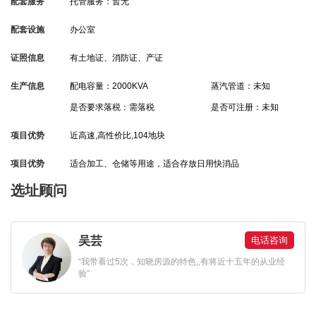
配套服务
托管服务：暂无
配套设施
办公室
证照信息
有土地证、消防证、产证
生产信息
配电容量：2000KVA
蒸汽管道：未知
是否要求落税：需落税
是否可注册：未知
项目优势
近高速,高性价比,104地块
项目优势
适合加工、仓储等用途，适合存放日用快消品
选址顾问
吴芸
电话咨询
“我带看过5次，知晓房源的特色,,有将近十五年的从业经
验”