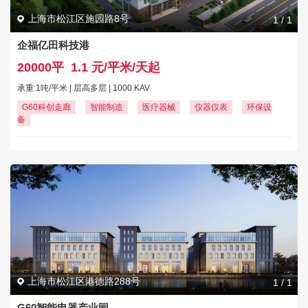
上海市松江区施园路8号
1
/
1
企福亿田科技港
20000平
1.1 元/平米/天起
承重:1吨/平米 | 层高多层 | 1000 KAV
G60科创走廊
智能制造
医疗器械
仪器仪表
环保设
备
上海市松江区港德路288号
1
/
1
G60智能电器产业园