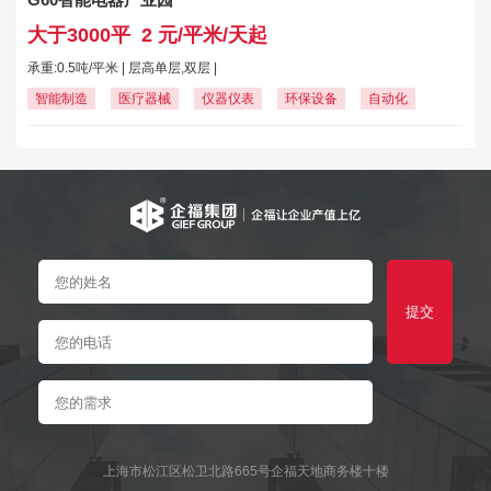
大于3000平
2 元/平米/天起
承重:0.5吨/平米 | 层高单层,双层 |
智能制造
医疗器械
仪器仪表
环保设备
自动化
提交
上海市松江区松卫北路665号企福天地商务楼十楼