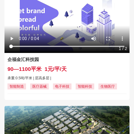
1
/
2
企福金汇科技园
90—1100平米
1元/平/天
承重:0.5吨/平米 | 层高多层 |
智能制造
医疗器械
电子科技
智能科技
生物医疗