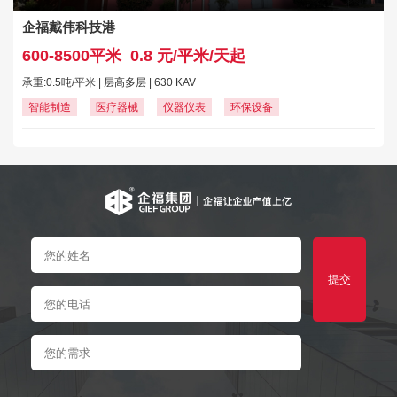
企福戴伟科技港
600-8500平米
0.8 元/平米/天起
承重:0.5吨/平米 | 层高多层 | 630 KAV
智能制造
医疗器械
仪器仪表
环保设备
提交