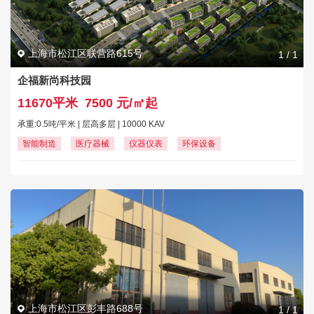
上海市松江区联营路615号
1
/
1
企福新尚科技园
11670平米
7500 元/㎡起
承重:0.5吨/平米 | 层高多层 | 10000 KAV
智能制造
医疗器械
仪器仪表
环保设备
上海市松江区彭丰路688号
1
/
1