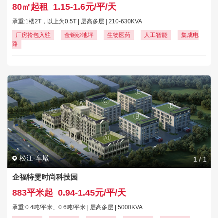
80㎡起租
1.15-1.6元/平/天
承重:1楼2T，以上为0.5T | 层高多层 | 210-630KVA
厂房拎包入驻
金钢砂地坪
生物医药
人工智能
集成电
路
松江-车墩
1
/
1
企福特雯时尚科技园
883平米起
0.94-1.45元/平/天
承重:0.4吨/平米、0.6吨/平米 | 层高多层 | 5000KVA