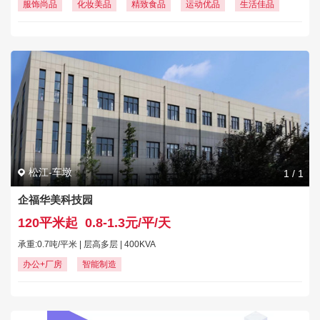
服饰尚品
化妆美品
精致食品
运动优品
生活佳品
松江-车墩
1
/
1
企福华美科技园
120平米起
0.8-1.3元/平/天
承重:0.7吨/平米 | 层高多层 | 400KVA
办公+厂房
智能制造