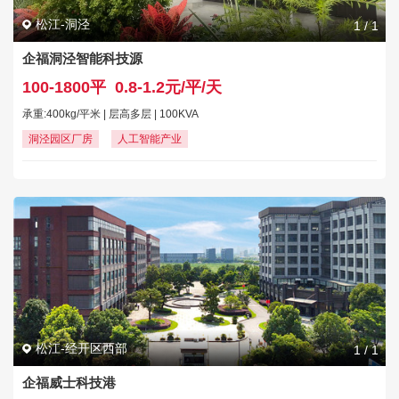
松江-洞泾
1
/
1
企福洞泾智能科技源
100-1800平
0.8-1.2元/平/天
承重:400kg/平米 | 层高多层 | 100KVA
洞泾园区厂房
人工智能产业
松江-经开区西部
1
/
1
企福威士科技港