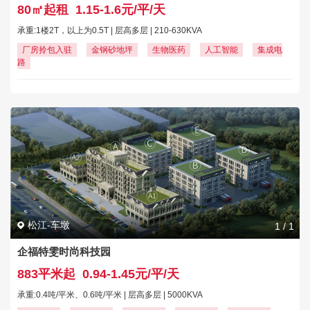
80㎡起租
1.15-1.6元/平/天
承重:1楼2T，以上为0.5T | 层高多层 | 210-630KVA
厂房拎包入驻
金钢砂地坪
生物医药
人工智能
集成电
路
松江-车墩
1
/
1
企福特雯时尚科技园
883平米起
0.94-1.45元/平/天
承重:0.4吨/平米、0.6吨/平米 | 层高多层 | 5000KVA