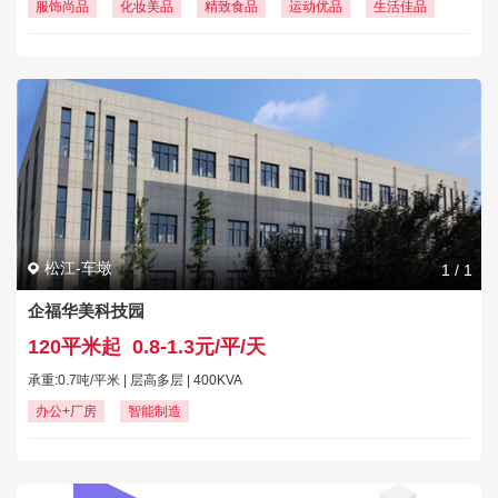
服饰尚品
化妆美品
精致食品
运动优品
生活佳品
松江-车墩
1
/
1
企福华美科技园
120平米起
0.8-1.3元/平/天
承重:0.7吨/平米 | 层高多层 | 400KVA
办公+厂房
智能制造