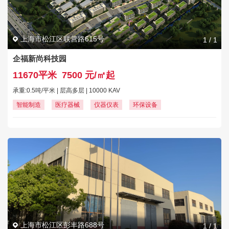
上海市松江区联营路615号
1
/
1
企福新尚科技园
11670平米
7500 元/㎡起
承重:0.5吨/平米 | 层高多层 | 10000 KAV
智能制造
医疗器械
仪器仪表
环保设备
上海市松江区彭丰路688号
1
/
1