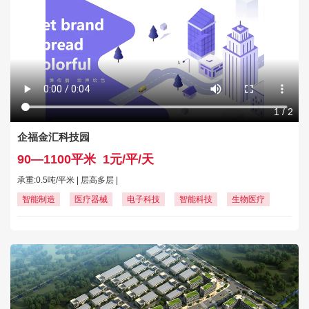
1
/
2
企福金汇科技园
90—1100平米
1元/平/天
承重:0.5吨/平米 | 层高多层 |
智能制造
医疗器械
电子科技
智能科技
生物医疗