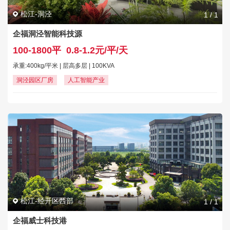
松江-洞泾
1
/
1
企福洞泾智能科技源
100-1800平
0.8-1.2元/平/天
承重:400kg/平米 | 层高多层 | 100KVA
洞泾园区厂房
人工智能产业
松江-经开区西部
1
/
1
企福威士科技港