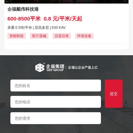
企福戴伟科技港
600-8500平米
0.8 元/平米/天起
承重:0.5吨/平米 | 层高多层 | 630 KAV
智能制造
医疗器械
仪器仪表
环保设备
提交